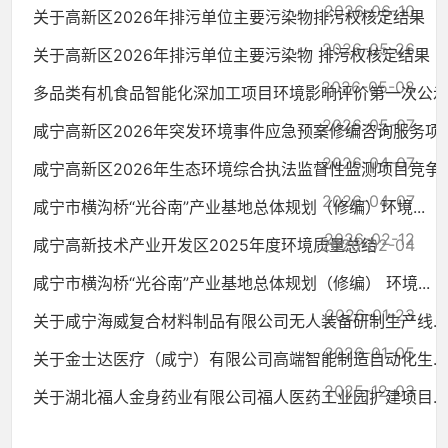
2026-06-10
关于高新区2026年排污单位主要污染物排污权核定结果（..
2026-05-26
关于高新区2026年排污单位主要污染物 排污权核定结果（..
2026-05-08
多品类有机食品智能化深加工项目环境影响评价第一次公
2026-05-07
咸宁高新区2026年突发环境事件应急预案修编咨询服务项..
2026-04-07
咸宁高新区2026年生态环境综合执法监督性监测项目竞争..
2026-04-07
咸宁市横沟桥“光谷南”产业基地总体规划（修编）环境...
2026-02-12
咸宁高新技术产业开发区2025年度环境质量总结
2026-02-04
咸宁市横沟桥“光谷南”产业基地总体规划（修编） 环境...
2026-01-23
关于咸宁海威复合材料制品有限公司无人装备研制生产线...
2026-01-05
关于金士达医疗（咸宁）有限公司高端智能制造自动化生...
2025-12-03
关于湖北福人金身药业有限公司福人医药工业园扩建项目...
2025-12-03